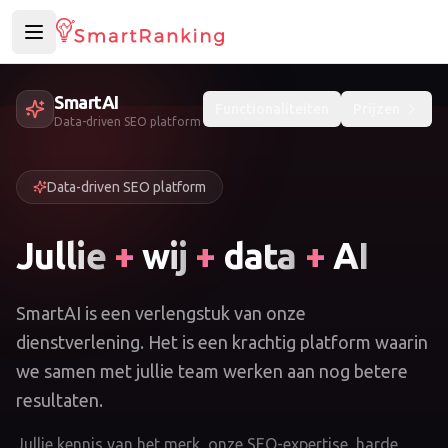
Toggle Sidebar
SmartAI
Functionaliteiten
Prijzen
Data-driven SEO platform
Data-driven SEO platform
Jullie
+
wij
+
data
+
AI
SmartAI is een verlengstuk van onze
dienstverlening. Het is een krachtig platform waarin
we samen met jullie team werken aan nog betere
resultaten.
Jullie kennis van het merk, onze SEO-expertise, harde